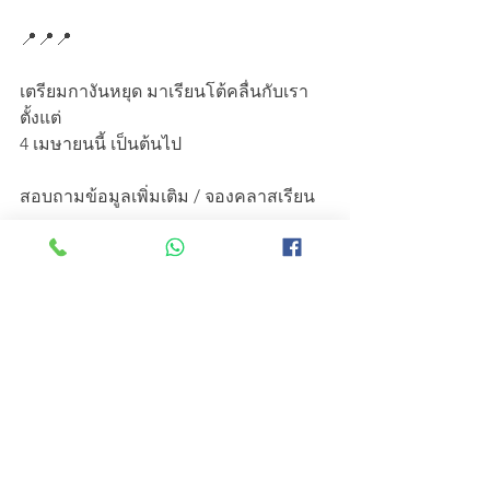
📍📍📍
เตรียมกางันหยุด มาเรียนโต้คลื่นกับเรา 
ตั้งแต่
4 เมษายนนี้ เป็นต้นไป
สอบถามข้อมูลเพิ่มเติม / จองคลาสเรียน
inbox / Tel: 082-4249257
#bettersurfthailand
#Surfschool
#surfclass
คู่มือโต้คลื่น