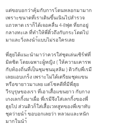
แต่ขอบอกว่าคุ้มกับการโดนหลอกมามาก 
เพราะขนาดที่เราเดินขึ้นเนินไปสำรวจ
แถวหาด เราก็ได้เจอคลื่น 4-8ฟุต ที่ยกอยู่
กลางทะเล ที่ทำให้พี่ติ๋วถึงกับกระโดดไป
มาและวิ่งลงนำ้แบบไม่รอใครเลย 
พี่ฮุยได้แนะนำมาว่าควรใส่ชุดเล่นเซิร์ฟที่
มิดชิด โดยเฉพาะผู้หญิง ( ให้ความเคารพ
กับท้องถิ่นที่เป็นชุมชนมุสลิม ) ดิวกับพี่เรมี
เลยแอบเกร็ง เพราะไม่ได้เตรียมชุดแขน
หรือขายาวมาเลย แต่โชคดีที่มีพี่ฮุย 
วีรบุรุษของเรา ที่เอาเสื้อแขนยาว กับกาง
เกงเลกกิ้งมาเผื่อ พี่เรมีจึงใส่เลกกิ้งของพี่
ฮุยไป ส่วนดิวก็ใส่เสื้อเวทสูทของพี่เขาทับ
ชุดว่ายนำ้ ขอบอกเลยว่า หลวมและหนัก
มากในนำ้