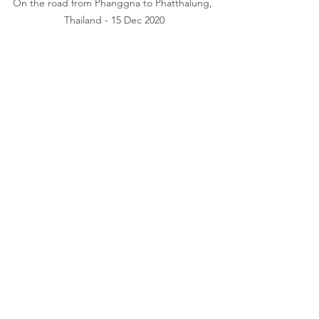
On the road from Phanggna to Phatthalung, 
Thailand - 15 Dec 2020