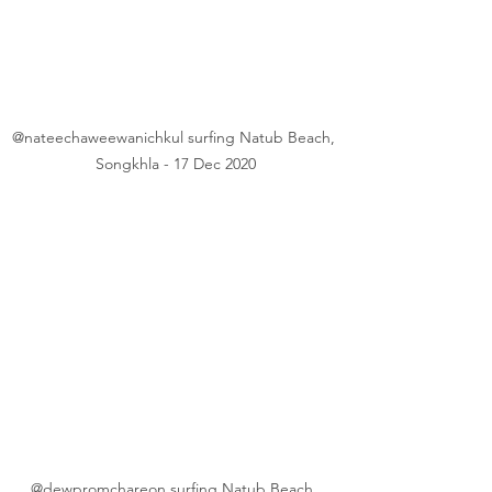
@nateechaweewanichkul surfing Natub Beach, 
Songkhla - 17 Dec 2020
@dewpromchareon surfing Natub Beach, 