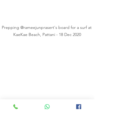
Prepping @rameejunprasert's board for a surf at 
KaeKae Beach, Pattani - 18 Dec 2020
KaeKae Beach, Pattani - 18 Dec 2020