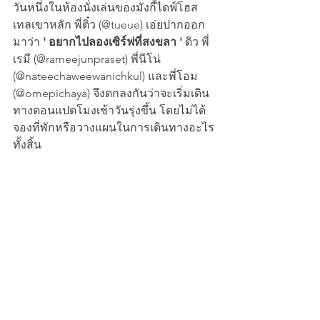
วันหนึ่งในห้องนั่งเล่นของมังกี้ไดฟ์โฮส
เทลเขาหลัก พี่ติ๋ว (@tueue) เอ่ยปากออก
มาว่า 
' อยากไปลองเซิร์ฟที่สงขลา '
 ดิว พี่
เรมี (@rameejunpraset) พี่นีโน่ 
(@nateechaweewanichkul) และพี่โอม 
(@omepichaya) จึงตกลงกันว่าจะเริ่มเดิน
ทางตอนแปดโมงเช้าวันรุ่งขึ้น โดยไม่ได้
จองที่พักหรือวางแผนในการเดินทางอะไร
ทั้งสิ้น 