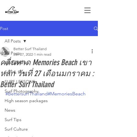
Post
All Posts
Better Surf Thailand
All Posts
Jan 27, 2022
1 min read
คลื่นหาด Memories Beach เขา
คู่มือโต้คลื่น
หลัก วันที่ 27 เดือนมกราคม :
Surf & Stay
SURF LESSONS
Better Surf Thailand
Surf Photography
#BettersurfThailand
#MemoriesBeach
High season packages
News
Surf Tips
Surf Culture