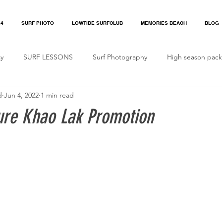
24
SURF PHOTO
LOWTIDE SURFCLUB
MEMORIES BEACH
BLOG
ay
SURF LESSONS
Surf Photography
High season pac
d
Jun 4, 2022
1 min read
festyle & Fashion
Surfer Fashion
Surf Spot in Thailand
re Khao Lak Promotion