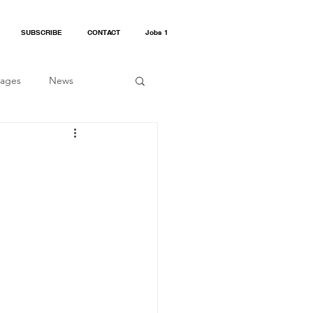
SUBSCRIBE
CONTACT
Jobs 1
kages
News
Surf And Stay 2023