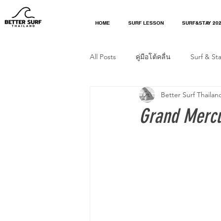
HOME
SURF LESSON
SURF&STAY 20
All Posts
คู่มือโต้คลื่น
Surf & St
Better Surf Thailan
Surf Tips
Surf Culture
Li
Grand Mercu